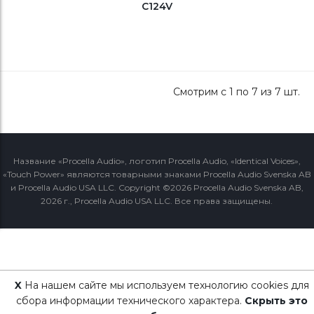
C124V
Смотрим c 1 по 7 из 7 шт.
Название «Procella Audio», логотип Procella Audio, «Identical Voices»,
«Touch Power» являются товарными знаками Procella Audio Svenska AB
и Procella Audio USA LLC. Copyright ©2026 Procella Audio Svenska AB,
2026 г., Procella Audio USA LLC. Все права защищены.
X
На нашем сайте мы используем технологию cookies для
сбора информации технического характера.
Скрыть это